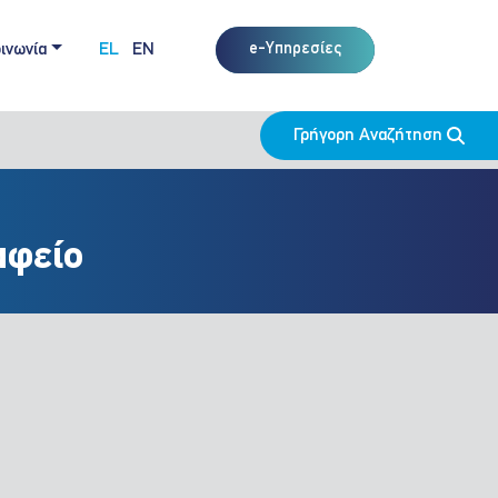
ινωνία
EL
EN
e-Υπηρεσίες
Γρήγορη Αναζήτηση
αφείο