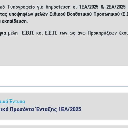
ικό Τυπογραφείο για δημοσίευση οι
1ΕΑ/2025 & 2ΕΑ/202
ητας υποψηφίων μελών Ειδικού Βοηθητικού Προσωπικού (Ε.Β
α εκπαίδευση.
φια μέλη Ε.Β.Π. και Ε.Ε.Π. των ως άνω Προκηρύξεων έχο
τικά Έντυπα
πικά Προσόντα Ένταξης 1ΕΑ/2025