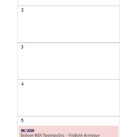
2
3
4
5
6Κ/2026
Έκδοση ΦΕΚ Προκήρυξης - Υποβολή Αιτήσεων