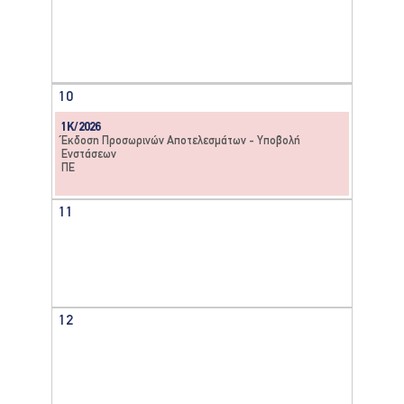
10
1Κ/2026
Έκδοση Προσωρινών Αποτελεσμάτων - Υποβολή
Ενστάσεων
ΠΕ
11
12