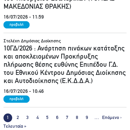
ΜΑΚΕΔΟΝΙΑΣ ΘΡΑΚΗΣ)
16/07/2026 - 11:59
προβολή
Στελέχη Δημόσιας Διοίκησης
10ΓΔ/2026 : Ανάρτηση πινάκων κατάταξης
και αποκλειομένων Προκήρυξης
πλήρωσης θέσης ευθύνης Επιπέδου Γ.Δ.
του Εθνικού Κέντρου Δημόσιας Διοίκησης
και Αυτοδιοίκησης (Ε.Κ.Δ.Δ.Α.)
16/07/2026 - 10:46
προβολή
Σελιδοποίηση
Nex
1
2
3
4
5
6
7
8
9
…
Επόμενο ›
Last page
Τελευταία »