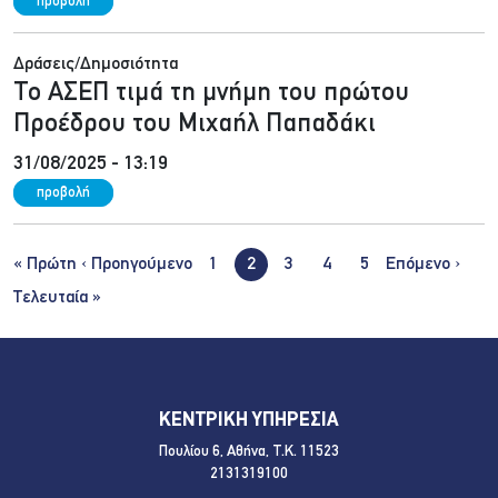
προβολή
Δράσεις/Δημοσιότητα
Το ΑΣΕΠ τιμά τη μνήμη του πρώτου
Προέδρου του Μιχαήλ Παπαδάκι
31/08/2025 - 13:19
προβολή
Σελιδοποίηση
First page
Προηγούμενη σελίδα
Next
« Πρώτη
‹ Προηγούμενο
1
2
3
4
5
Επόμενο ›
Last page
Τελευταία »
ΚΕΝΤΡΙΚΗ ΥΠΗΡΕΣΙΑ
Πουλίου 6, Αθήνα, Τ.Κ. 11523
2131319100