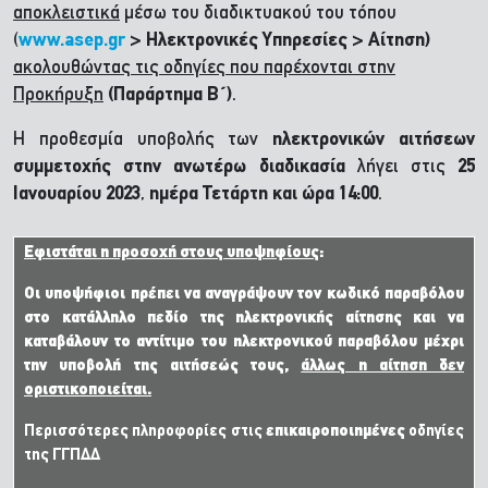
αποκλειστικά
μέσω του διαδικτυακού του τόπου
(
www.asep.gr
> Ηλεκτρονικές Υπηρεσίες > Αίτηση)
ακολουθώντας τις οδηγίες που παρέχονται στην
Προκήρυξη
(Παράρτημα Β΄)
.
Η προθεσμία υποβολής των
ηλεκτρονικών αιτήσεων
συμμετοχής στην ανωτέρω διαδικασία
λήγει στις
25
Ιανουαρίου 2023
,
ημέρα Τετάρτη
και ώρα 14:00
.
Εφιστάται η προσοχή στους υποψηφίους
:
Οι υποψήφιοι πρέπει να αναγράψουν τον κωδικό παραβόλου
στο κατάλληλο πεδίο της ηλεκτρονικής αίτησης και να
καταβάλουν το αντίτιμο του ηλεκτρονικού παραβόλου μέχρι
την υποβολή της αιτήσεώς τους,
άλλως η αίτηση δεν
οριστικοποιείται.
Περισσότερες πληροφορίες στις
επικαιροποιημένες
οδηγίες
της ΓΓΠΔΔ