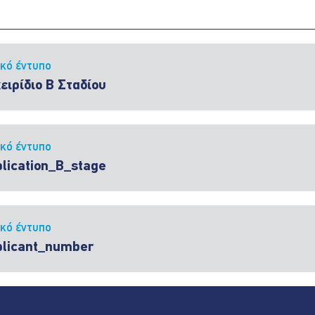
ικό έντυπο
ειρίδιο Β Σταδίου
ικό έντυπο
lication_B_stage
ικό έντυπο
plicant_number