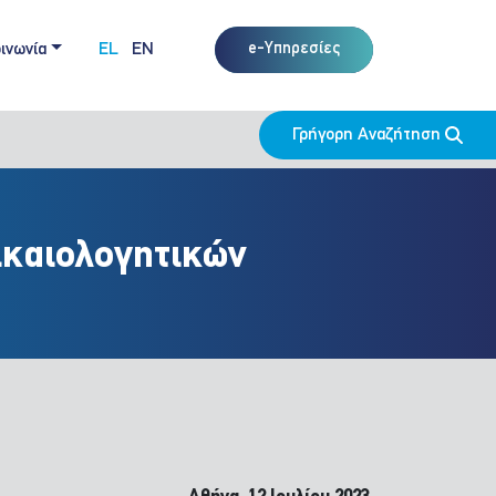
ινωνία
EL
EN
e-Υπηρεσίες
Γρήγορη Αναζήτηση
ικαιολογητικών