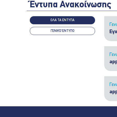
Έντυπα Ανακοίνωσης
ΟΛΑ ΤΑ ΕΝΤΥΠΑ
Γεν
ΓΕΝΙΚΌ ΈΝΤΥΠΟ
Εγχ
Γεν
app
Γεν
ap