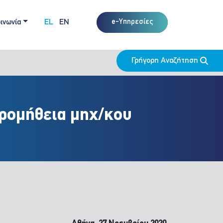
ινωνία
EL
EN
e-Υπηρεσίες
Γρήγορη Αναζήτηση
ρομήθεια μηχ/κου