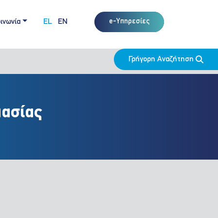
ινωνία
EL
EN
e-Υπηρεσίες
Γρήγορη Αναζήτηση
μασίας