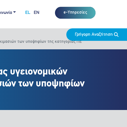
ινωνία
EL
EN
e-Υπηρεσίες
Γρήγορη Αναζήτηση
δοκιμασιών των υποψηφίων της κατηγορίας ΠΕ
ιας υγειονομικών
σιών των υποψηφίων