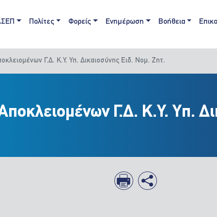
ain navigation
ΑΣΕΠ
Πολίτες
Φορείς
Ενημέρωση
Βοήθεια
Επικο
κλειομένων Γ.Δ. Κ.Υ. Υπ. Δικαιοσύνης Ειδ. Νομ. Ζητ.
ποκλειομένων Γ.Δ. Κ.Υ. Υπ. Δι