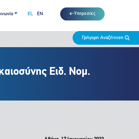
ινωνία
EL
EN
e-Υπηρεσίες
Γρήγορη Αναζήτηση
καιοσύνης Ειδ. Νομ.