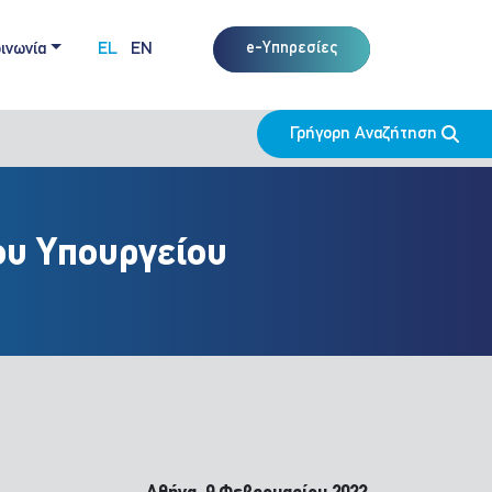
ινωνία
EL
EN
e-Υπηρεσίες
Γρήγορη Αναζήτηση
ου Υπουργείου