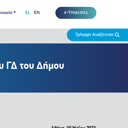
ινωνία
EL
EN
e-Υπηρεσίες
Γρήγορη Αναζήτηση
υ ΓΔ του Δήμου