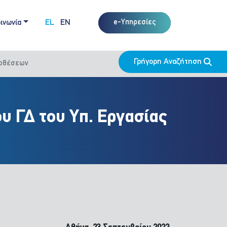
ινωνία
EL
EN
e-Υπηρεσίες
Γρήγορη Αναζήτηση
ποθέσεων
υ ΓΔ του Υπ. Εργασίας