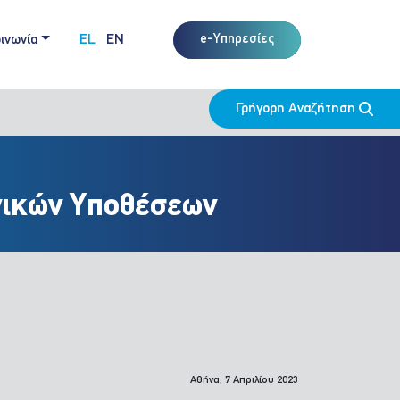
ινωνία
EL
EN
e-Υπηρεσίες
Γρήγορη Αναζήτηση
ωνικών Υποθέσεων
Αθήνα, 7 Απριλίου 2023