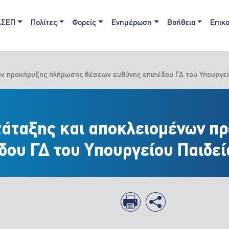
ain navigation
ΑΣΕΠ
Πολίτες
Φορείς
Ενημέρωση
Βοήθεια
Επικο
ων προκήρυξης πλήρωσης θέσεων ευθύνης επιπέδου ΓΔ του Υπουργεί
τάταξης και αποκλειομένων π
δου ΓΔ του Υπουργείου Παιδε