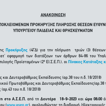
ΑΝΑΚΟΙΝΩΣΗ
ΠΟΚΛΕΙΟΜΕΝΩΝ ΠΡΟΚΗΡΥΞΗΣ ΠΛΗΡΩΣΗΣ ΘΕΣΕΩΝ ΕΥΘΥΝΗ
ΥΠΟΥΡΓΕΙΟΥ ΠΑΙΔΕΙΑΣ ΚΑΙ ΘΡΗΣΚΕΥΜΑΤΩΝ
της
Προκήρυξης
(4ΓΔ) για την πλήρωση τριών (3) θέσεων
ατ’ εφαρμογή των διατάξεων των άρθρων 84-86 του Υπαλλη
ο
πιλογής Προϊσταμένων (2
ΕΙ.Σ.Ε.Π.), οι
Πίνακες Κατάταξης κ
και Δευτεροβάθμιας Εκπαίδευσης (αρ.38 του π.δ. 18/2018)
κού Πρωτοβάθμιας και Δευτεροβάθμιας Εκπαίδευσης(αρ.38 το
αρ.43 του π.δ. 18/2018)
η στο Α.Σ.Ε.Π.
από τη
Δευτέρα
18-9-2023
και
ώρα 08:00
έ
ου (
www.asep.gr
), ακολουθώντας τη διαδρομή: Ηλεκτρονικέ