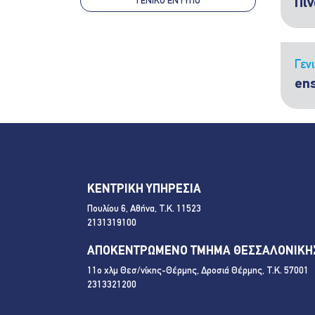
ΓΕΝΙΚΌ ΈΝΤΥΠΟ
Πίν
Γεν
en
ΚΕΝΤΡΙΚΗ ΥΠΗΡΕΣΙΑ
Πουλίου 6, Αθήνα, Τ.Κ. 11523
2131319100
ΑΠΟΚΕΝΤΡΩΜΕΝΟ ΤΜΗΜΑ ΘΕΣΣΑΛΟΝΙΚΗ
11ο χλμ Θεσ/νίκης-Θέρμης, Δροσιά Θέρμης, Τ.Κ. 57001
2313321200