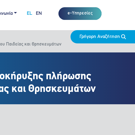
ινωνία
EL
EN
e-Υπηρεσίες
Γρήγορη Αναζήτηση
ου Παιδείας και Θρησκευμάτων
ροκήρυξης πλήρωσης
ίας και Θρησκευμάτων