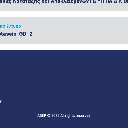
ακες Κατάταξης και Αποκλειομένων ΓΔ ΥΠ ΠΑΙΔ Κ Θ
ικό έντυπο
staseis_GD_2
Σ
ASEP @ 2023 All rights reserved