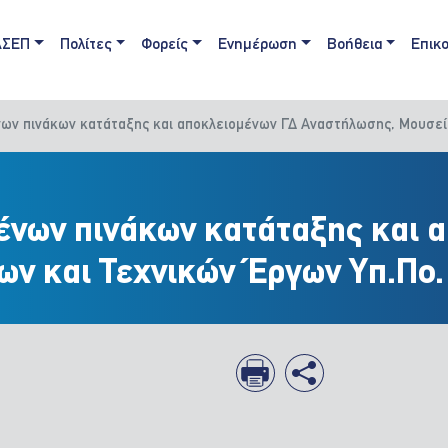
ain navigation
ΑΣΕΠ
Πολίτες
Φορείς
Ενημέρωση
Βοήθεια
Επικο
ν πινάκων κατάταξης και αποκλειομένων ΓΔ Αναστήλωσης, Μουσείω
νων πινάκων κατάταξης και α
ν και Τεχνικών Έργων Υπ.Πο.