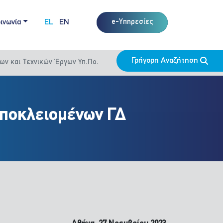
ινωνία
EL
EN
e-Υπηρεσίες
Γρήγορη Αναζήτηση
ν και Τεχνικών Έργων Υπ.Πο.
ποκλειομένων ΓΔ