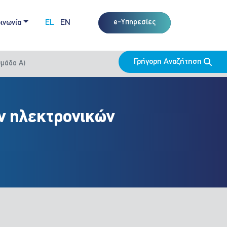
ινωνία
EL
EN
e-Υπηρεσίες
Γρήγορη Αναζήτηση
μάδα Α)
ν ηλεκτρονικών