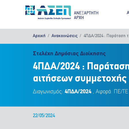
Παράκαμψη προς το κυρίως περιεχόμενο
M
Αρχική
Ανακοινώσεις
4ΠΔΑ/2024 : Παράταση 
Στελέχη Δημόσιας Διοίκησης
4ΠΔΑ/2024 : Παράταση
αιτήσεων συμμετοχής 
Διαγωνισμός:
4ΠΔΑ/2024
, Αφορά: ΠΕ/ΤΕ
22/05/2024