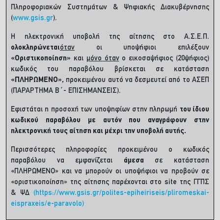
Πληροφοριακών Συστημάτων & Ψηφιακής Διακυβέρνησης
(
www.gsis.gr
).
Η ηλεκτρονική υποβολή της αίτησης στο Α.Σ.Ε.Π.
ολοκληρώνεται
όταν
οι υποψήφιοι επιλέξουν
«Οριστικοποίηση»
και
μόνο όταν
ο εικοσαψήφιος (20ψήφιος)
κωδικός του παραβόλου βρίσκεται σε κατάσταση
«ΠΛΗΡΩΜΕΝΟ»,
προκειμένου αυτό να δεσμευτεί από το ΑΣΕΠ
(ΠΑΡΑΡΤΗΜΑ Β΄- ΕΠΙΣΗΜΑΝΣΕΙΣ).
Eφιστάται η προσοχή των υποψηφίων στην πληρωμή
του ίδιου
κωδικού παραβόλου με αυτόν που αναγράφουν στην
ηλεκτρονική τους αίτηση και μέχρι την υποβολή αυτής.
Περισσότερες πληροφορίες προκειμένου ο κωδικός
παραβόλου να εμφανίζεται
άμεσα
σε κατάσταση
«ΠΛΗΡΩΜΕΝΟ» και να μπορούν οι υποψήφιοι να προβούν σε
«οριστικοποίηση» της αίτησης παρέχονται στο site της ΓΓΠΣ
& ΨΔ
(https://www.gsis.gr/polites-epiheiriseis/pliromeskai-
eispraxeis/e-paravolo)