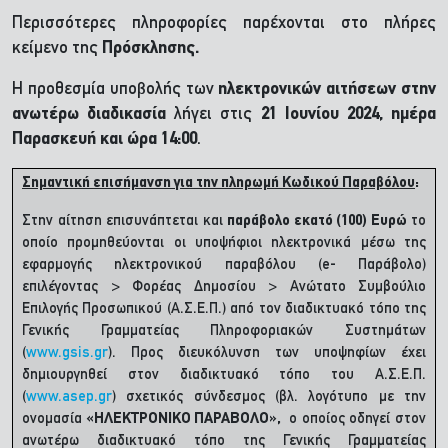
Περισσότερες πληροφορίες παρέχονται στο πλήρες
κείμενο της
Πρόσκλησης.
Η προθεσμία υποβολής των
ηλεκτρονικών αιτήσεων στην
ανωτέρω διαδικασία
λήγει στις
21 Ιουνίου 2024, ημέρα
Παρασκευή και ώρα 14:00
.
Σημαντική επισήμανση για την πληρωμή Κωδικού Παραβόλου
:
Στην αίτηση επισυνάπτεται και
παράβολο εκατό (100) Ευρώ
το
οποίο προμηθεύονται οι υποψήφιοι ηλεκτρονικά μέσω της
εφαρμογής ηλεκτρονικού παραβόλου (e- Παράβολο)
επιλέγοντας > Φορέας Δημοσίου > Ανώτατο Συμβούλιο
Επιλογής Προσωπικού (Α.Σ.Ε.Π.) από τον διαδικτυακό τόπο της
Γενικής Γραμματείας Πληροφοριακών Συστημάτων
(
www.gsis.gr
). Προς διευκόλυνση των υποψηφίων έχει
δημιουργηθεί στον διαδικτυακό τόπο του Α.Σ.Ε.Π.
(
www.asep.gr
) σχετικός σύνδεσμος (βλ. λογότυπο με την
ονομασία
«ΗΛΕΚΤΡΟΝΙΚΟ ΠΑΡΑΒΟΛΟ»,
ο οποίος οδηγεί στον
ανωτέρω διαδικτυακό τόπο της Γενικής Γραμματείας