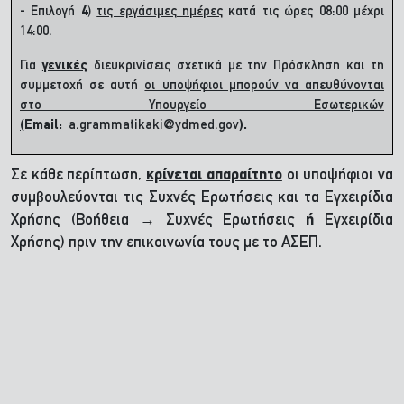
- Επιλογή
4
)
τις εργάσιμες ημέρες
κατά τις ώρες 08:00 μέχρι
14:00.
Για
γενικές
διευκρινίσεις σχετικά με την Πρόσκληση και τη
συμμετοχή σε αυτή
οι υποψήφιοι μπορούν να απευθύνονται
στο Υπουργείο Εσωτερικών
(
Email:
a.grammatikaki@ydmed.gov
).
Σε κάθε περίπτωση,
κρίνεται απαραίτητο
οι υποψήφιοι να
συμβουλεύονται τις Συχνές Ερωτήσεις και τα Εγχειρίδια
Χρήσης (Βοήθεια → Συχνές Ερωτήσεις
ή
Εγχειρίδια
Χρήσης) πριν την επικοινωνία τους με το ΑΣΕΠ.