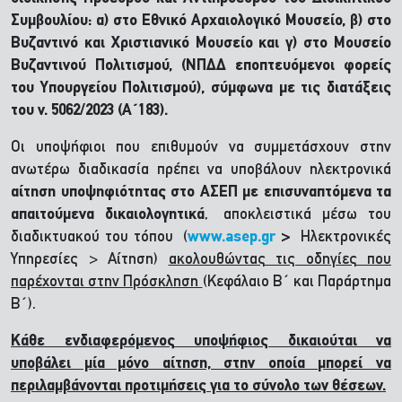
Συμβουλίου: α) στο Εθνικό Αρχαιολογικό Μουσείο, β) στο
Βυζαντινό και Χριστιανικό Μουσείο και γ) στο Μουσείο
Βυζαντινού Πολιτισμού, (ΝΠΔΔ εποπτευόμενοι φορείς
του Υπουργείου Πολιτισμού), σύμφωνα με τις διατάξεις
του ν. 5062/2023 (Α΄183).
Οι υποψήφιοι που επιθυμούν να συμμετάσχουν στην
ανωτέρω διαδικασία πρέπει να υποβάλουν ηλεκτρονικά
αίτηση υποψηφιότητας στο ΑΣΕΠ με επισυναπτόμενα τα
απαιτούμενα δικαιολογητικά
,
αποκλειστικά μέσω του
διαδικτυακού του τόπου (
www.asep.gr
>
Ηλεκτρονικές
Υπηρεσίες > Αίτηση)
ακολουθώντας τις οδηγίες που
παρέχονται στην Πρόσκληση
(Κεφάλαιο Β΄ και Παράρτημα
Β΄).
Κάθε ενδιαφερόμενος υποψήφιος δικαιούται να
υποβάλει μία μόνο αίτηση, στην οποία μπορεί να
περιλαμβάνονται προτιμήσεις για το σύνολο των θέσεων.