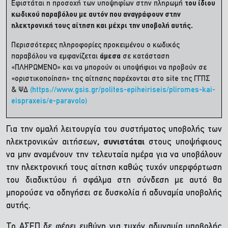
Eφιστάται η προσοχή των υποψηφίων στην πληρωμή
του ίδιου
κωδικού παραβόλου με αυτόν που αναγράφουν στην
ηλεκτρονική τους αίτηση και μέχρι την υποβολή αυτής.
Περισσότερες πληροφορίες προκειμένου ο κωδικός
παραβόλου να εμφανίζεται
άμεσα
σε κατάσταση
«ΠΛΗΡΩΜΕΝΟ» και να μπορούν οι υποψήφιοι να προβούν σε
«οριστικοποίηση» της αίτησης παρέχονται στο site της ΓΓΠΣ
& ΨΔ
(https://www.gsis.gr/polites-epiheiriseis/pliromes-kai-
eispraxeis/e-paravolo)
Για την ομαλή λειτουργία του συστήματος υποβολής των
ηλεκτρονικών αιτήσεων
, συνιστάται
στους υποψήφιους
να μην αναμένουν την τελευταία ημέρα για να υποβάλουν
την ηλεκτρονική τους αίτηση καθώς τυχόν υπερφόρτωση
του διαδικτύου ή σφάλμα στη σύνδεση με αυτό θα
μπορούσε να οδηγήσει σε δυσκολία ή αδυναμία υποβολής
αυτής.
Το ΑΣΕΠ δε φέρει ευθύνη για τυχόν αδυναμία υποβολής