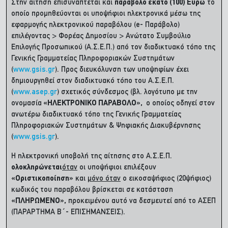
Στην αίτηση επισυνάπτεται και
παράβολο εκατό (100) Ευρώ
το
οποίο προμηθεύονται οι υποψήφιοι ηλεκτρονικά μέσω της
εφαρμογής ηλεκτρονικού παραβόλου (e- Παράβολο)
επιλέγοντας > Φορέας Δημοσίου > Ανώτατο Συμβούλιο
Επιλογής Προσωπικού (Α.Σ.Ε.Π.) από τον διαδικτυακό τόπο της
Γενικής Γραμματείας Πληροφοριακών Συστημάτων
(
www.gsis.gr
). Προς διευκόλυνση των υποψηφίων έχει
δημιουργηθεί στον διαδικτυακό τόπο του Α.Σ.Ε.Π.
(
www.asep.gr
) σχετικός σύνδεσμος (βλ. λογότυπο με την
ονομασία
«ΗΛΕΚΤΡΟΝΙΚΟ ΠΑΡΑΒΟΛΟ»,
ο οποίος οδηγεί στον
ανωτέρω διαδικτυακό τόπο της Γενικής Γραμματείας
Πληροφοριακών Συστημάτων & Ψηφιακής Διακυβέρνησης
(
www.gsis.gr
).
Η ηλεκτρονική υποβολή της αίτησης στο Α.Σ.Ε.Π.
ολοκληρώνεται
όταν
οι υποψήφιοι επιλέξουν
«Οριστικοποίηση»
και
μόνο όταν
ο εικοσαψήφιος (20ψήφιος)
κωδικός του παραβόλου βρίσκεται σε κατάσταση
«ΠΛΗΡΩΜΕΝΟ»,
προκειμένου αυτό να δεσμευτεί από το ΑΣΕΠ
(ΠΑΡΑΡΤΗΜΑ Β΄- ΕΠΙΣΗΜΑΝΣΕΙΣ).