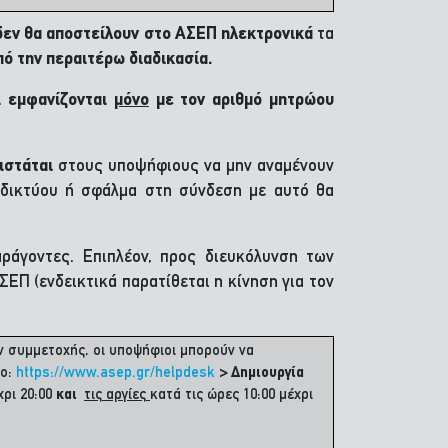
 δεν θα αποστείλουν στο ΑΣΕΠ ηλεκτρονικά
τα
ό την περαιτέρω διαδικασία.
ι
εμφανίζονται
μόνο
με τον αριθμό μητρώου
νιστάται
στους υποψήφιους να μην αναμένουν
αδικτύου ή σφάλμα στη σύνδεση με αυτό θα
ράγοντες. Επιπλέον, προς διευκόλυνση των
Π (ενδεικτικά παρατίθεται η κίνηση για τον
ν συμμετοχής, οι υποψήφιοι μπορούν να
μο:
https://www.asep.gr/helpdesk
> Δημιουργία
χρι 20:00
και
τις αργίες
κατά τις ώρες 10:00 μέχρι