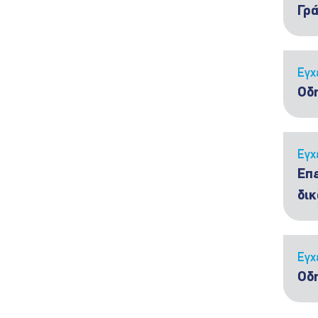
Γρά
Εγχ
Οδ
Εγχ
Επε
δικ
Εγχ
Οδη