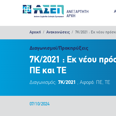
Παράκαμψη προς το κυρίως περιεχόμενο
M
Αρχική
Ανακοινώσεις
7Κ/2021 : Εκ νέου πρόσ
Διαγωνισμοί/Προκηρύξεις
7Κ/2021 : Εκ νέου πρ
ΠΕ και ΤΕ
Διαγωνισμός:
7Κ/2021
, Αφορά: ΠΕ, ΤΕ
07/10/2024