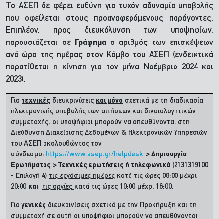
Το ΑΣΕΠ δε φέρει ευθύνη για τυχόν αδυναμία υποβολής
που οφείλεται στους προαναφερόμενους παράγοντες.
Επιπλέον, προς διευκόλυνση των υποψηφίων,
παρουσιάζεται σε
Γράφημα
ο αριθμός των επισκέψεων
ανά ώρα της ημέρας στον Κόμβο του ΑΣΕΠ (ενδεικτικά
παρατίθεται η κίνηση για τον μήνα Νοέμβριο 2024 και
2023).
Για
τεχνικές
διευκρινίσεις
και μόνο
σχετικά με τη διαδικασία
ηλεκτρονικής υποβολής των αιτήσεων και δικαιολογητικών
συμμετοχής, οι υποψήφιοι μπορούν να απευθύνονται στη
Διεύθυνση Διαχείρισης Δεδομένων & Ηλεκτρονικών Υπηρεσιών
του ΑΣΕΠ ακολουθώντας τον
σύνδεσμο:
https://www.asep.gr/helpdesk
> Δημιουργία
Ερωτήματος > Τεχνικές ερωτήσεις ή
τηλεφωνικά
(2131319100
- Επιλογή
4
)
τις εργάσιμες ημέρες
κατά τις ώρες 08:00 μέχρι
20:00
και
τις αργίες
κατά τις ώρες 10:00 μέχρι 16:00.
Για
γενικές
διευκρινίσεις σχετικά με την Προκήρυξη και τη
συμμετοχή σε αυτή οι υποψήφιοι μπορούν να απευθύνονται