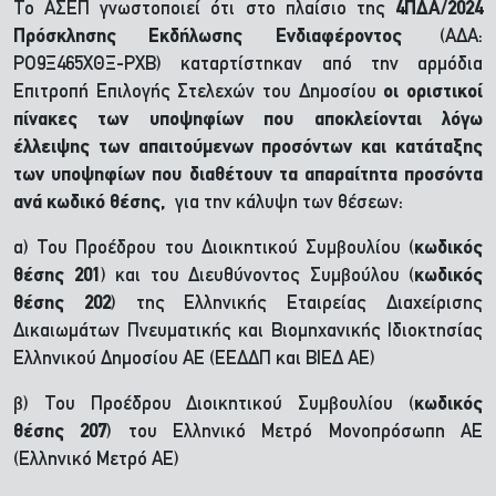
Το ΑΣΕΠ γνωστοποιεί ότι στο πλαίσιο της
4ΠΔΑ/2024
Πρόσκλησης Εκδήλωσης Ενδιαφέροντος
(ΑΔΑ:
ΡΟ9Ξ465ΧΘΞ-ΡΧΒ) καταρτίστηκαν από την αρμόδια
Επιτροπή Επιλογής Στελεχών του Δημοσίου
οι οριστικοί
πίνακες των υποψηφίων που αποκλείονται λόγω
έλλειψης των απαιτούμενων προσόντων και κατάταξης
των υποψηφίων που διαθέτουν τα απαραίτητα προσόντα
ανά κωδικό θέσης,
για την κάλυψη των θέσεων:
α) Του Προέδρου του Διοικητικού Συμβουλίου (
κωδικός
θέσης 201
) και του Διευθύνοντος Συμβούλου (
κωδικός
θέσης 202
) της Ελληνικής Εταιρείας Διαχείρισης
Δικαιωμάτων Πνευματικής και Βιομηχανικής Ιδιοκτησίας
Ελληνικού Δημοσίου ΑΕ (ΕΕΔΔΠ και ΒΙΕΔ ΑΕ)
β) Του Προέδρου Διοικητικού Συμβουλίου (
κωδικός
θέσης 207
) του Ελληνικό Μετρό Μονοπρόσωπη ΑΕ
(Ελληνικό Μετρό ΑΕ)