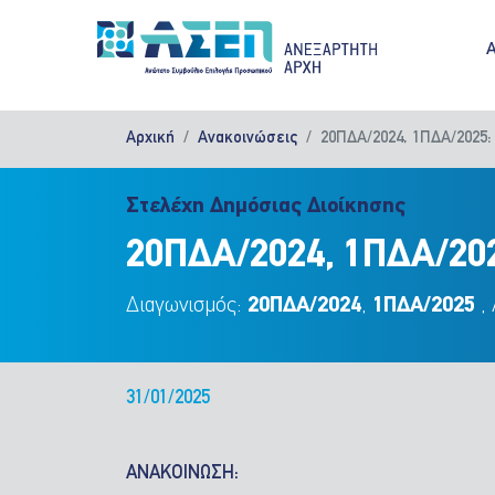
Παράκαμψη προς το κυρίως περιεχόμενο
M
Αρχική
Ανακοινώσεις
20ΠΔΑ/2024, 1ΠΔΑ/202
Στελέχη Δημόσιας Διοίκησης
20ΠΔΑ/2024, 1ΠΔΑ/2
Διαγωνισμός:
20ΠΔΑ/2024
,
1ΠΔΑ/2025
,
31/01/2025
ΑΝΑΚΟΙΝΩΣΗ: