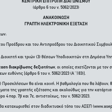
ΚΕΝΤΡΙΚΗ ΕΠΙΤΡΟΠΗ ΔΙΑΓΩΝΙΣΜΟΥ
(άρθρο 6 του ν. 5062/2023)
ΑΝΑΚΟΙΝΩΣΗ
ΓΡΑΠΤΗ ΗΛΕΚΤΡΟΝΙΚΗ ΕΞΕΤΑΣΗ
εων:
του Προέδρου και του Αντιπροέδρου του Διοικητικού Συμβου
ς Διοικητή και τριών (3) θέσεων Υποδιοικητών στη Δημόσια Υ
έταση διακρίβωσης δεξιοτήτων
, οι οποίες σχετίζονται με τον
ων ευθύνης [άρθρο 6 του ν. 5062/2023 (Α΄183)].
 Προσκλήσεων θα είναι κοινή. Η βαθμολογία που θα λάβουν, θ
ατα της γραπτής εξέτασης και ακολούθως για την κατάρτιση 
 4 παρ. 7β και 7ε, αντιστοίχως, του ν. 5062/2023.
α καταχωρισθεί στον διαδικτυακό τόπο του ΑΣΕΠ (www.asep.