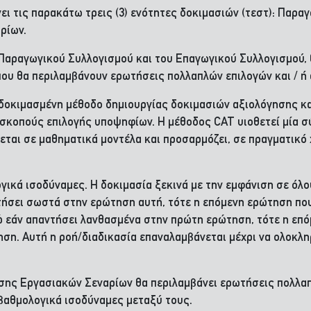
ει τις παρακάτω τρεις (3) ενότητες δοκιμασιών (τεστ): Παρ
ρίων.
 Παραγωγικού Συλλογισμού και του Επαγωγικού Συλλογισμού
 που θα περιλαμβάνουν ερωτήσεις πολλαπλών επιλογών και / ή
δοκιμασμένη μέθοδο δημιουργίας δοκιμασιών αξιολόγησης και
α σκοπούς επιλογής υποψηφίων. Η μέθοδος CAT υιοθετεί μία 
ζεται σε μαθηματικά μοντέλα και προσαρμόζει, σε πραγματικ
ογικά ισοδύναμες. Η δοκιμασία ξεκινά με την εμφάνιση σε ό
σει σωστά στην ερώτηση αυτή, τότε η επόμενη ερώτηση που θ
 εάν απαντήσει λανθασμένα στην πρώτη ερώτηση, τότε η επό
ηση. Αυτή η ροή/διαδικασία επαναλαμβάνεται μέχρι να ολοκλ
ισης Εργασιακών Σεναρίων θα περιλαμβάνει ερωτήσεις πολλ
 βαθμολογικά ισοδύναμες μεταξύ τους.