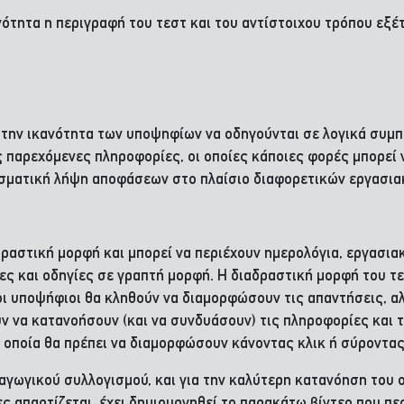
ότητα η περιγραφή του τεστ και του αντίστοιχου τρόπου εξ
την ικανότητα των υποψηφίων να οδηγούνται σε λογικά συμπ
παρεχόμενες πληροφορίες, οι οποίες κάποιες φορές μπορεί ν
λεσματική λήψη αποφάσεων στο πλαίσιο διαφορετικών εργασια
δραστική μορφή και μπορεί να περιέχουν ημερολόγια, εργασιακ
 και οδηγίες σε γραπτή μορφή. Η διαδραστική μορφή του τεστ
οι υποψήφιοι θα κληθούν να διαμορφώσουν τις απαντήσεις, α
ν να κατανοήσουν (και να συνδυάσουν) τις πληροφορίες και τ
οποία θα πρέπει να διαμορφώσουν κάνοντας κλικ ή σύροντας
αγωγικού συλλογισμού, και για την καλύτερη κατανόηση το
ς απαρτίζεται, έχει δημιουργηθεί το παρακάτω βίντεο που π