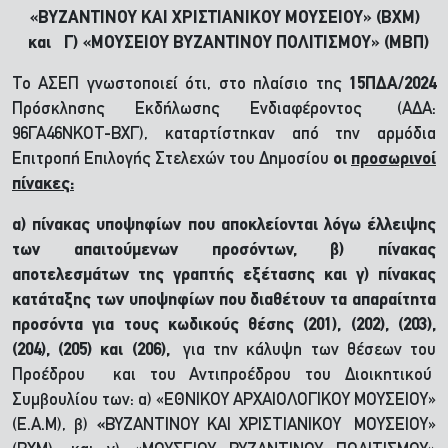
«ΒΥΖΑΝΤΙΝΟΥ ΚΑΙ ΧΡΙΣΤΙΑΝΙΚΟΥ ΜΟΥΣΕΙΟΥ» (ΒΧΜ)
και Γ) «ΜΟΥΣΕΙΟΥ ΒΥΖΑΝΤΙΝΟΥ ΠΟΛΙΤΙΣΜΟΥ» (ΜΒΠ)
Το ΑΣΕΠ γνωστοποιεί ότι, στο πλαίσιο της
15ΠΔΑ/2024
Πρόσκλησης Εκδήλωσης Ενδιαφέροντος
(ΑΔΑ:
96ΓΑ46ΝΚΟΤ-ΒΧΓ), καταρτίστηκαν από την αρμόδια
Επιτροπή Επιλογής Στελεχών του Δημοσίου
οι
προσωρινοί
πίνακες:
α) πίνακας υποψηφίων που αποκλείονται λόγω έλλειψης
των απαιτούμενων προσόντων, β) πίνακας
αποτελεσμάτων της γραπτής εξέτασης και γ) πίνακας
κατάταξης των υποψηφίων που διαθέτουν τα απαραίτητα
προσόντα για τους κωδικούς θέσης (201), (202), (203),
(204), (205) και (206),
για την κάλυψη των θέσεων του
Προέδρου και του Αντιπροέδρου του Διοικητικού
Συμβουλίου των: α) «ΕΘΝΙΚΟΥ ΑΡΧΑΙΟΛΟΓΙΚΟΥ ΜΟΥΣΕΙΟΥ»
(Ε.Α.Μ), β)
«
ΒΥΖΑΝΤΙΝΟΥ ΚΑΙ ΧΡΙΣΤΙΑΝΙΚΟΥ
ΜΟΥΣΕΙΟΥ»