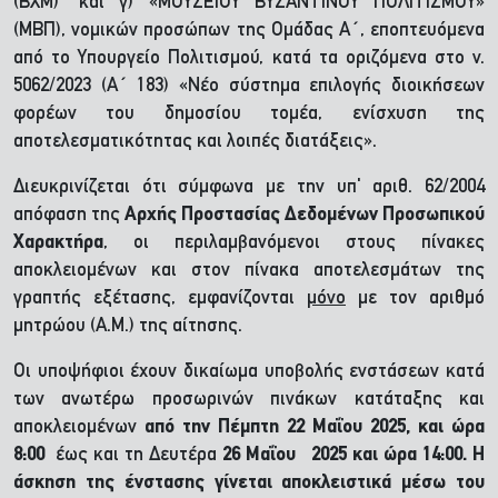
(ΒΧΜ)
και γ) «ΜΟΥΣΕΙΟΥ ΒΥΖΑΝΤΙΝΟΥ ΠΟΛΙΤΙΣΜΟΥ»
(ΜΒΠ), νομικών προσώπων της Ομάδας Α΄, εποπτευόμενα
από το Υπουργείο Πολιτισμού, κατά τα οριζόμενα στο ν.
5062/2023 (Α΄ 183) «Νέο σύστημα επιλογής διοικήσεων
φορέων του δημοσίου τομέα, ενίσχυση της
αποτελεσματικότητας και λοιπές διατάξεις».
Διευκρινίζεται ότι σύμφωνα με την υπ' αριθ. 62/2004
απόφαση της
Αρχής Προστασίας Δεδομένων Προσωπικού
Χαρακτήρα
, οι περιλαμβανόμενοι στους πίνακες
αποκλειομένων και στον πίνακα αποτελεσμάτων της
γραπτής εξέτασης, εμφανίζονται
μόνο
με τον αριθμό
μητρώου (Α.Μ.) της αίτησης.
Οι υποψήφιοι έχουν δικαίωμα υποβολής ενστάσεων κατά
των ανωτέρω προσωρινών πινάκων κατάταξης και
αποκλειομένων
από την Πέμπτη 22 Μαΐου 2025, και ώρα
8:00
έως και τη Δευτέρα
26 Μαΐου 2025 και ώρα 14:00. Η
άσκηση της ένστασης γίνεται αποκλειστικά μέσω του