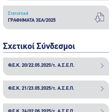
Στατιστικά
ΓΡΑΦΗΜΑΤΑ 3EA/2025
Σχετικοί Σύνδεσμοι
Φ.Ε.Κ. 20/22.05.2025/τ. Α.Σ.Ε.Π.
Φ.Ε.Κ. 21/23.05.2025/τ. Α.Σ.Ε.Π.
Φ.Ε.Κ. 24/02.06.2025/τ. Α.Σ.Ε.Π