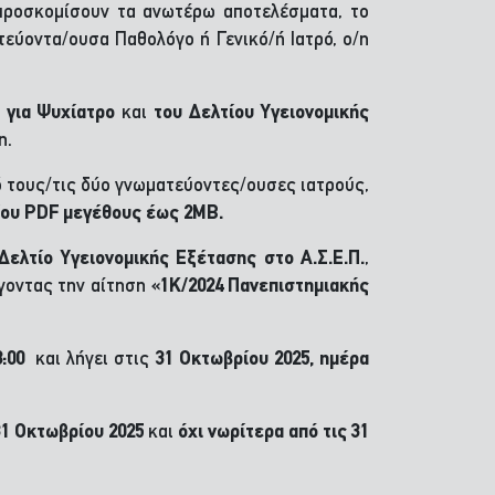
προσκομίσουν τα ανωτέρω αποτελέσματα, το
εύοντα/ουσα Παθολόγο ή Γενικό/ή Ιατρό, ο/η
 για Ψυχίατρο
και
του Δελτίου Υγειονομικής
η.
 τους/τις δύο γνωματεύοντες/ουσες ιατρούς,
ίου PDF μεγέθους έως 2MB.
Δελτίο Υγειονομικής Εξέτασης στο Α.Σ.Ε.Π.
,
έγοντας την αίτηση
«1Κ/2024 Πανεπιστημιακής
8:00
και λήγει στις
31 Οκτωβρίου 2025, ημέρα
31 Οκτωβρίου 2025
και
όχι νωρίτερα από τις 31