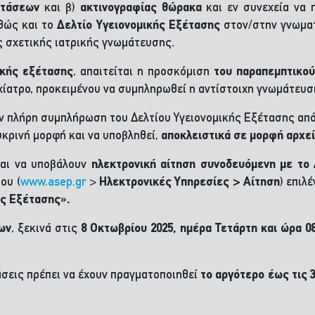
ετάσεων
και β)
ακτινογραφίας θώρακα
και εν συνεχεία να 
ώς και το
Δελτίο Υγειονομικής Εξέτασης
στον/στην γνωματ
 σχετικής ιατρικής γνωμάτευσης.
ικής εξέτασης
, απαιτείται η προσκόμιση
του παραπεμπτικού
ατρο, προκειμένου να συμπληρωθεί η αντίστοιχη γνωμάτευσ
ην πλήρη συμπλήρωση του Δελτίου Υγειονομικής Εξέτασης από
υκρινή μορφή και να υποβληθεί,
αποκλειστικά σε μορφή αρχε
και να υποβάλουν
ηλεκτρονική αίτηση συνοδευόμενη με το 
ου (
www.asep.gr
>
Ηλεκτρονικές Υπηρεσίες > Αίτηση
) επιλ
ής Εξέτασης».
ων
, ξεκινά στις
8 Οκτωβρίου 2025, ημέρα Τετάρτη και ώρα 0
άσεις πρέπει να έχουν πραγματοποιηθεί
το αργότερο έως τις 