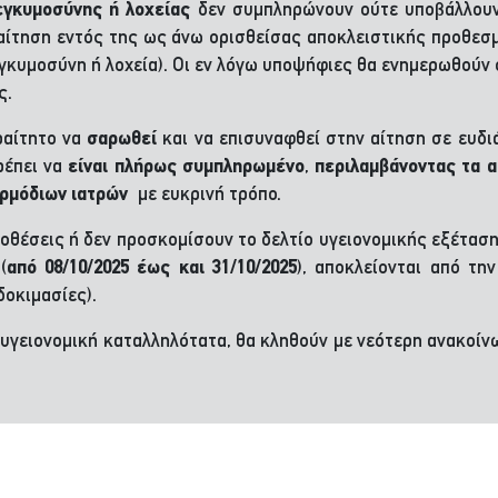
εγκυμοσύνης ή λοχείας
δεν συμπληρώνουν ούτε υποβάλλουν 
αίτηση εντός της ως άνω ορισθείσας αποκλειστικής προθεσ
εγκυμοσύνη ή λοχεία). Οι εν λόγω υποψήφιες θα ενημερωθούν 
ς.
ραίτητο να
σαρωθεί
και να επισυναφθεί στην αίτηση σε ευδι
ρέπει να
είναι πλήρως συμπληρωμένο
,
περιλαμβάνοντας τα α
 αρμόδιων ιατρών
με ευκρινή τρόπο.
ποθέσεις ή δεν προσκομίσουν το δελτίο υγειονομικής εξέτασ
(
από 08/10/2025 έως και 31/10/2025
), αποκλείονται από τη
δοκιμασίες).
 υγειονομική καταλληλότατα, θα κληθούν με νεότερη ανακοί