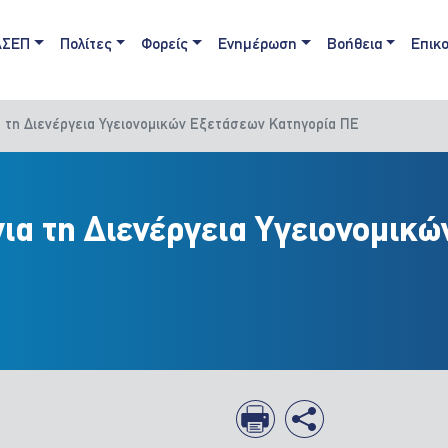
ain navigation
ΑΣΕΠ
Πολίτες
Φορείς
Ενημέρωση
Βοήθεια
Επικο
α τη Διενέργεια Υγειονομικών Εξετάσεων Κατηγορία ΠΕ
για τη Διενέργεια Υγειονομικ