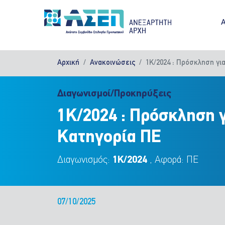
Παράκαμψη προς το κυρίως περιεχόμενο
M
Αρχική
Ανακοινώσεις
1Κ/2024 : Πρόσκληση γι
Διαγωνισμοί/Προκηρύξεις
1Κ/2024 : Πρόσκληση 
Κατηγορία ΠΕ
Διαγωνισμός:
1Κ/2024
, Αφορά: ΠΕ
07/10/2025