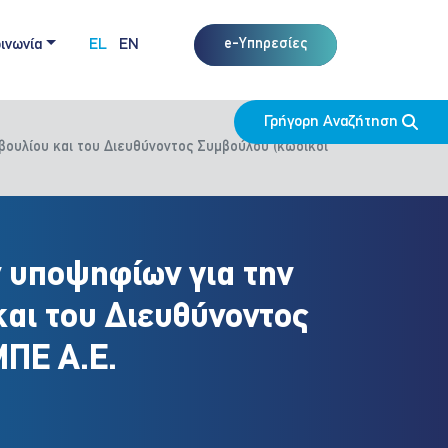
ινωνία
EL
EN
e-Υπηρεσίες
Γρήγορη Αναζήτηση
βουλίου και του Διευθύνοντος Συμβούλου (κωδικοί
ν υποψηφίων για την
και του Διευθύνοντος
ΜΠΕ Α.Ε.