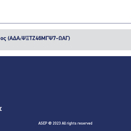
τος (ΑΔΑ:ΨΞΤΖ46ΜΓΨ7-ΩΑΓ)
Σ
ASEP @ 2023 All rights reserved