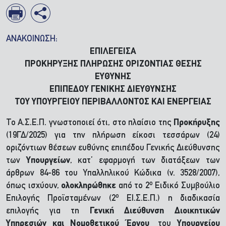
ΑΝΑΚΟΙΝΩΣΗ:
ΕΠΙΛΕΓΕΙΣΑ
ΠΡΟΚΗΡΥΞΗΣ ΠΛΗΡΩΣΗΣ ΟΡΙΖΟΝΤΙΑΣ ΘΕΣΗΣ
ΕΥΘΥΝΗΣ
ΕΠΙΠΕΔΟΥ ΓΕΝΙΚΗΣ ΔΙΕΥΘΥΝΣΗΣ
ΤΟΥ ΥΠΟΥΡΓΕΙΟΥ ΠΕΡΙΒΑΛΛΟΝΤΟΣ ΚΑΙ ΕΝΕΡΓΕΙΑΣ
Το Α.Σ.Ε.Π. γνωστοποιεί ότι, στο πλαίσιο της
Προκήρυξης
(19ΓΔ/2025) για την πλήρωση είκοσι τεσσάρων (24)
οριζόντιων θέσεων ευθύνης επιπέδου Γενικής Διεύθυνσης
των
Υπουργείων
, κατ’ εφαρμογή των διατάξεων των
άρθρων 84-86 του Υπαλληλικού Κώδικα (ν. 3528/2007),
ο
όπως ισχύουν,
ολοκληρώθηκε
από το 2
Ειδικό Συμβούλιο
ο
Επιλογής Προϊσταμένων (2
ΕΙ.Σ.Ε.Π.) η διαδικασία
επιλογής για τη
Γενική Διεύθυνση Διοικητικών
Υπηρεσιών και Νομοθετικού Έργου
του
Υπουργείου