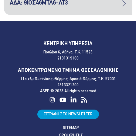
ΑΔΑ: 9ΙΟΣ46ΜΤΛ6-ΛΤ3
ΚΕΝΤΡΙΚΗ ΥΠΗΡΕΣΙΑ
Πουλίου 6, Αθήνα, Τ.Κ. 11523
2131319100
ΑΠΟΚΕΝΤΡΩΜΕΝΟ ΤΜΗΜΑ ΘΕΣΣΑΛΟΝΙΚΗΣ
11ο χλμ Θεσ/νίκης-Θέρμης, Δροσιά Θέρμης, Τ.Κ. 57001
2313321200
ASEP @ 2023 All rights reserved
ΕΓΓΡΑΦΗ ΣΤΟ NEWSLETTER
SITEMAP
ΟΡΟΙ ΧΡΗΣΗΣ