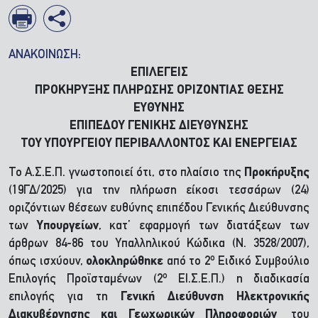
ΑΝΑΚΟΙΝΩΣΗ:
ΕΠΙΛΕΓΕΙΣ
ΠΡΟΚΗΡΥΞΗΣ ΠΛΗΡΩΣΗΣ ΟΡΙΖΟΝΤΙΑΣ ΘΕΣΗΣ
ΕΥΘΥΝΗΣ
ΕΠΙΠΕΔΟΥ ΓΕΝΙΚΗΣ ΔΙΕΥΘΥΝΣΗΣ
ΤΟΥ ΥΠΟΥΡΓΕΙΟΥ ΠΕΡΙΒΑΛΛΟΝΤΟΣ ΚΑΙ ΕΝΕΡΓΕΙΑΣ
Το Α.Σ.Ε.Π. γνωστοποιεί ότι, στο πλαίσιο της
Προκήρυξης
(19ΓΔ/2025) για την πλήρωση είκοσι τεσσάρων (24)
οριζόντιων θέσεων ευθύνης επιπέδου Γενικής Διεύθυνσης
των
Υπουργείων
, κατ’ εφαρμογή των διατάξεων των
άρθρων 84-86 του Υπαλληλικού Κώδικα (Ν. 3528/2007),
ο
όπως ισχύουν,
ολοκληρώθηκε
από το 2
Ειδικό Συμβούλιο
ο
Επιλογής Προϊσταμένων (2
ΕΙ.Σ.Ε.Π.) η διαδικασία
επιλογής για τη
Γενική Διεύθυνση Ηλεκτρονικής
Διακυβέρνησης και Γεωχωρικών Πληροφοριών
του