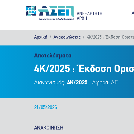
Παράκαμψη προς το κυρίως περιεχόμενο
M
Αρχική
Ανακοινώσεις
4Κ/2025 : Έκδοση Ορισ
Αποτελέσματα
4Κ/2025 : Έκδοση Ορι
Διαγωνισμός:
4Κ/2025
, Αφορά: ΔΕ
21/05/2026
ΑΝΑΚΟΙΝΩΣΗ: