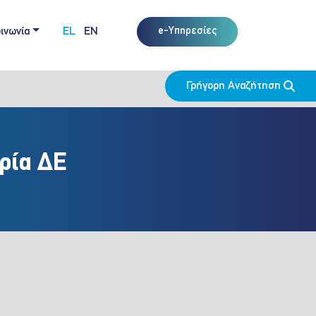
ινωνία
EL
EN
e-Υπηρεσίες
Γρήγορη Αναζήτηση
ρία ΔΕ