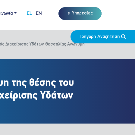
ινωνία
EL
EN
e-Υπηρεσίες
Γρήγορη Αναζήτηση
μός Διαχείρισης Υδάτων Θεσσαλίας Ανώνυμη
η της θέσης του
αχείρισης Υδάτων