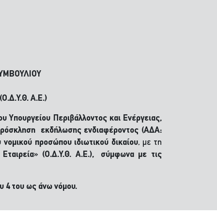
ΣΥΜΒΟΥΛΙΟΥ
Δ.Υ.Θ. Α.Ε.)
ου Υπουργείου Περιβάλλοντος και Ενέργειας,
ρόσκληση εκδήλωσης ενδιαφέροντος (ΑΔΑ:
υ νομικού προσώπου ιδιωτικού δικαίου
, με τη
ταιρεία» (Ο.Δ.Υ.Θ. Α.Ε.), σύμφωνα με τις
υ 4 του ως άνω νόμου.