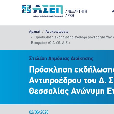
Παράκαμψη προς το κυρίως περιεχόμενο
M
Αρχική
Ανακοινώσεις
Πρόσκληση εκδήλωσης ενδιαφέροντος για την κά
Εταιρεία» (Ο.Δ.Υ.Θ. Α.Ε.)
Στελέχη Δημόσιας Διοίκησης
Πρόσκληση εκδήλωσης 
Αντιπροέδρου του Δ. Σ
Θεσσαλίας Ανώνυμη Ετα
02/06/2026