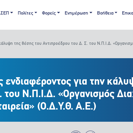
ain navigation
ΑΣΕΠ
Πολίτες
Φορείς
Ενημέρωση
Βοήθεια
Επικο
λυψη της θέσης του Αντιπροέδρου του Δ. Σ. του Ν.Π.Ι.Δ. «Οργανισ
ενδιαφέροντος για την κάλυψ
. του Ν.Π.Ι.Δ. «Οργανισμός Δι
ιρεία» (Ο.Δ.Υ.Θ. Α.Ε.)