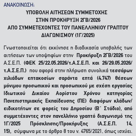
ΑΝΑΚΟΙΝΩΣΗ:
ΥΠΟΒΟΛΗ ΑΙΤΗΣΕΩΝ ΣΥΜΜΕΤΟΧΗΣ
ΣΤΗΝ ΠΡΟΚΗΡΥΞΗ 2ΓΒ/2026
ΑΠΟ ΣΥΜΜΕΤΕΧΟΝΤΕΣ ΤΟΥ ΠΑΝΕΛΛΗΝΙΟΥ ΓΡΑΠΤΟΥ
ΔΙΑΓΩΝΙΣΜΟΥ (1Γ/2025)
Γνωστοποιείται ότι εκκίνησε η διαδικασία υποβολής των
αιτήσεων των υποψηφίων στην
Προκήρυξη 2ΓΒ/2026
του
Α.Σ.Ε.Π.
(ΦΕΚ 25/22.05.2026/τ.Α.Σ.Ε.Π. και 26/29.05.2026/
τ.Α.Σ.Ε.Π.)
που αφορά στην πλήρωση συνολικά
τεσσάρων
χιλιάδων επτακοσίων σαράντα επτά (4.747) θέσεων
μόνιμου προσωπικού και προσωπικού με σχέση εργασίας
Ιδιωτικού Δικαίου Αορίστου Χρόνου κατηγορίας
Πανεπιστημιακής Εκπαίδευσης (ΠΕ) διαφόρων κλάδων/
ειδικοτήτων σε φορείς του Δημοσίου (Β΄ Στάδιο), από
συμμετέχοντες στον πανελλήνιο γραπτό διαγωνισμό της
1Γ/2025 Πρόσκλησης/Προκήρυξης (Α.Σ.Ε.Π. 14,
15),
σύμφωνα με το άρθρο 8 του ν. 4765/2021, όπως ισχύει.