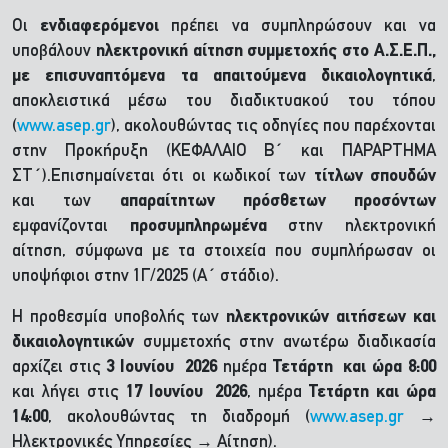
Οι
ενδιαφερόμενοι
πρέπει να συμπληρώσουν και να
υποβάλουν
ηλεκτρονική αίτηση συμμετοχής στο Α.Σ.Ε.Π.,
με επισυναπτόμενα τα απαιτούμενα δικαιολογητικά
,
αποκλειστικά μέσω του διαδικτυακού του τόπου
(
www.asep.gr
), ακολουθώντας τις οδηγίες που παρέχονται
στην Προκήρυξη (ΚΕΦΑΛΑΙΟ Β΄ και ΠΑΡΑΡΤΗΜΑ
ΣΤ΄).Επισημαίνεται ότι οι κωδικοί των
τίτλων σπουδών
και των
απαραίτητων πρόσθετων προσόντων
εμφανίζονται
προσυμπληρωμένα
στην ηλεκτρονική
αίτηση, σύμφωνα με τα στοιχεία που συμπλήρωσαν οι
υποψήφιοι στην 1Γ/2025 (Α΄ στάδιο).
Η προθεσμία υποβολής των
ηλεκτρονικών αιτήσεων
και
δικαιολογητικών
συμμετοχής στην ανωτέρω διαδικασία
αρχίζει στις
3 Ιουνίου 2026
ημέρα
Τετάρτη και ώρα 8:00
και λήγει στις
17 Ιουνίου 2026
, ημέρα
Τετάρτη και ώρα
14:00
, ακολουθώντας τη διαδρομή (
www.asep.gr
→
Ηλεκτρονικές Υπηρεσίες → Αίτηση).