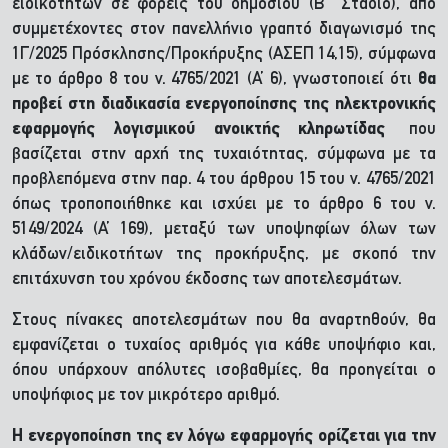
ειδικοτήτων σε φορείς του δημοσίου (Β΄ Στάδιο), από
συμμετέχοντες στον πανελλήνιο γραπτό διαγωνισμό της
1Γ/2025 Πρόσκλησης/Προκήρυξης (ΑΣΕΠ 14,15), σύμφωνα
με το άρθρο 8 του ν. 4765/2021 (Α’ 6), γνωστοποιεί ότι
θα
προβεί στη
διαδικασία ενεργοποίησης της ηλεκτρονικής
εφαρμογής λογισμικού ανοικτής κληρωτίδας
που
βασίζεται στην αρχή της τυχαιότητας, σύμφωνα με τα
προβλεπόμενα στην παρ. 4 του άρθρου 15 του ν. 4765/2021
όπως τροποποιήθηκε και ισχύει με το άρθρο 6 του ν.
5149/2024 (Α’ 169), μεταξύ των υποψηφίων όλων των
κλάδων/ειδικοτήτων της προκήρυξης, με σκοπό την
επιτάχυνση του χρόνου έκδοσης των αποτελεσμάτων.
Στους πίνακες αποτελεσμάτων που θα αναρτηθούν, θα
εμφανίζεται ο τυχαίος αριθμός για κάθε υποψήφιο και,
όπου υπάρχουν απόλυτες ισοβαθμίες, θα προηγείται ο
υποψήφιος με τον μικρότερο αριθμό.
Η ενεργοποίηση της εν λόγω εφαρμογής ορίζεται για την