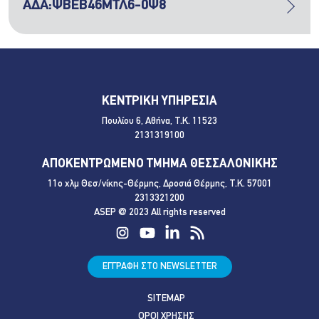
ΑΔΑ:ΨΒΕΒ46ΜΤΛ6-0Ψ8
ΚΕΝΤΡΙΚΗ ΥΠΗΡΕΣΙΑ
Πουλίου 6, Αθήνα, Τ.Κ. 11523
2131319100
ΑΠΟΚΕΝΤΡΩΜΕΝΟ ΤΜΗΜΑ ΘΕΣΣΑΛΟΝΙΚΗΣ
11ο χλμ Θεσ/νίκης-Θέρμης, Δροσιά Θέρμης, Τ.Κ. 57001
2313321200
ASEP @ 2023 All rights reserved
ΕΓΓΡΑΦΗ ΣΤΟ NEWSLETTER
SITEMAP
ΟΡΟΙ ΧΡΗΣΗΣ