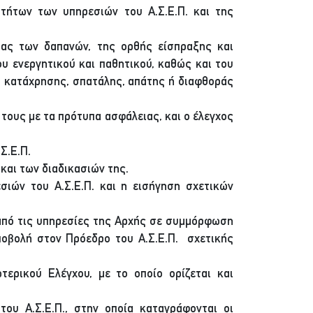
οτήτων των υπηρεσιών του Α.Σ.Ε.Π. και της
ιας των δαπανών, της ορθής είσπραξης και
ου ενεργητικού και παθητικού, καθώς και του
, κατάχρησης, σπατάλης, απάτης ή διαφθοράς
ους με τα πρότυπα ασφάλειας, και ο έλεγχος
Σ.Ε.Π.
και των διαδικασιών της.
σιών του Α.Σ.Ε.Π. και η εισήγηση σχετικών
από τις υπηρεσίες της Αρχής σε συμμόρφωση
ποβολή στον Πρόεδρο του Α.Σ.Ε.Π. σχετικής
τερικού Ελέγχου, με το οποίο ορίζεται και
υ Α.Σ.Ε.Π., στην οποία καταγράφονται οι