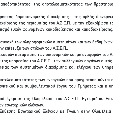
 αποδοτικότητας, της αποτελεσματικότητας των δραστηρι
ρηστής δημοσιονομικής διαχείρισης, της ορθής διενέργε
χείρισης της περιουσίας του Α.Σ.Ε.Π. με την εξακρίβωση τ
οπισμό τυχόν φαινομένων κακοδιοίκησης και κακοδιαχείρισης
η συνοχή των πληροφοριακών συστημάτων και των δεδομένων τ
ν επίτευξη των στόχων του Α.Σ.Ε.Π.,
δικασιών κατάρτισης των οικονομικών και μη αναφορών του Α.
 της υπηρεσίας του Α.Σ.Ε.Π., των συλλογικών οργάνων αυτής 
ειας των συστημάτων διαχείρισης και ελέγχου των υπηρε
ποτελεσματικότητας των ενεργειών που πραγματοποιούνται 
λεγκτικού και συμβουλευτικού έργου του Τμήματος και η υ
πό έγκριση της Ολομέλειας του Α.Σ.Ε.Π., Εγχειριδίου Εσω
των εσωτερικών ελέγχων.
κθεσης Εσωτερικού Ελέγχου με Γνώμη στην Ολομέλεια το