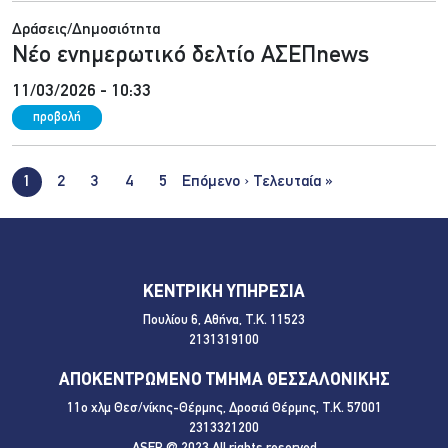
Δράσεις/Δημοσιότητα
Νέο ενημερωτικό δελτίο ΑΣΕΠnews
11/03/2026 - 10:33
προβολή
Σελιδοποίηση
Next page
Last page
1
2
3
4
5
Επόμενο ›
Τελευταία »
ΚΕΝΤΡΙΚΗ ΥΠΗΡΕΣΙΑ
Πουλίου 6, Αθήνα, Τ.Κ. 11523
2131319100
ΑΠΟΚΕΝΤΡΩΜΕΝΟ ΤΜΗΜΑ ΘΕΣΣΑΛΟΝΙΚΗΣ
11ο χλμ Θεσ/νίκης-Θέρμης, Δροσιά Θέρμης, Τ.Κ. 57001
2313321200