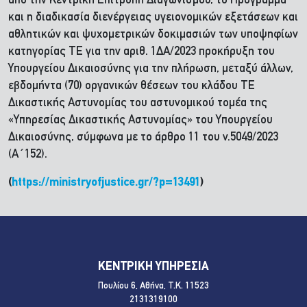
από την Κεντρική Επιτροπή Διαγωνισμού, το Πρόγραμμα
και η διαδικασία διενέργειας υγειονομικών εξετάσεων και
αθλητικών και ψυχομετρικών δοκιμασιών των υποψηφίων
κατηγορίας ΤΕ για την αριθ. 1ΔΑ/2023 προκήρυξη του
Υπουργείου Δικαιοσύνης για την πλήρωση, μεταξύ άλλων,
εβδομήντα (70) οργανικών θέσεων του κλάδου ΤΕ
Δικαστικής Αστυνομίας του αστυνομικού τομέα της
«Υπηρεσίας Δικαστικής Αστυνομίας» του Υπουργείου
Δικαιοσύνης, σύμφωνα με το άρθρο 11 του ν.5049/2023
(Α΄152).
(
https://ministryofjustice.gr/?p=13491
)
ΚΕΝΤΡΙΚΗ ΥΠΗΡΕΣΙΑ
Πουλίου 6, Αθήνα, Τ.Κ. 11523
2131319100