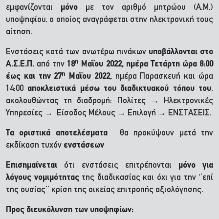
εμφανίζονται
μόνο
με τον αριθμό μητρώου (Α.Μ.)
υποψηφίου, ο οποίος αναγράφεται στην ηλεκτρονική τους
αίτηση.
Ενστάσεις κατά των ανωτέρω πινάκων
υποβάλλονται στο
η
Α.Σ.Ε.Π.
από την
18
Μαΐου 2022, ημέρα Τετάρτη ώρα 8:00
η
έως και την 27
Μαΐου 2022
,
ημέρα Παρασκευή και ώρα
14:00
αποκλειστικά μέσω του διαδικτυακού τόπου του
,
ακολουθώντας τη διαδρομή: Πολίτες → Ηλεκτρονικές
Υπηρεσίες → Είσοδος Μέλους → Επιλογή → ΕΝΣΤΑΣΕΙΣ.
Τα οριστικά αποτελέσματα
θα προκύψουν μετά την
εκδίκαση τυχόν
ενστάσεων
Επισημαίνεται
ότι ενστάσεις επιτρέπονται
μόνο για
λόγους νομιμότητας
της διαδικασίας και όχι για την ‘’επί
της ουσίας’’ κρίση της οικείας επιτροπής αξιολόγησης.
Προς διευκόλυνση των υποψηφίων
: