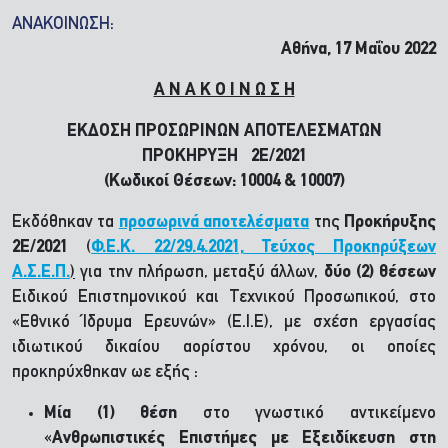
ΑΝΑΚΟΙΝΩΣΗ:
Αθήνα, 17 Μαΐου 2022
Α Ν Α Κ Ο Ι Ν Ω Σ Η
ΕΚΔΟΣΗ ΠΡΟΣΩΡΙΝΩΝ ΑΠΟΤΕΛΕΣΜΑΤΩΝ
ΠΡΟΚΗΡΥΞΗ 2Ε/2021
(Κωδικοί Θέσεων: 10004 & 10007)
Εκδόθηκαν τα
προσωρινά αποτελέσματα
της
Προκήρυξης
2E/2021
(
Φ.Ε.Κ. 22/29.4.2021, Τεύχος Προκηρύξεων
Α.Σ.Ε.Π.
)
για την πλήρωση, μεταξύ άλλων,
δύο (2) θέσεων
Ειδικού Επιστημονικού και Τεχνικού Προσωπικού, στο
«Εθνικό Ίδρυμα Ερευνών» (Ε.Ι.Ε), με σχέση εργασίας
ιδιωτικού δικαίου αορίστου χρόνου, οι οποίες
προκηρύχθηκαν ωε εξής :
Μία (1) θέση
στο γνωστικό αντικείμενο
«
Ανθρωπιστικές Επιστήμες με Εξειδίκευση στη