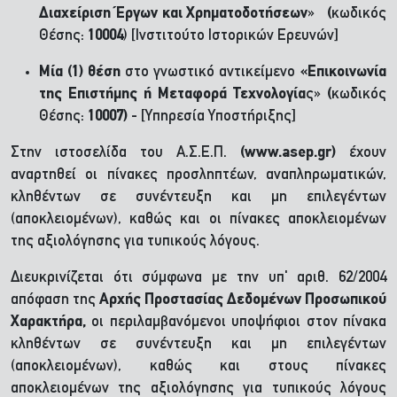
Διαχείριση Έργων και Χρηματοδοτήσεων
»
(
κωδικός
Θέσης:
10004
) [Ινστιτούτο Ιστορικών Ερευνών]
Μία (1) θέση
στο γνωστικό αντικείμενο
«Επικοινωνία
της Επιστήμης ή Μεταφορά Τεχνολογία
ς»
(
κωδικός
Θέσης:
10007)
- [Υπηρεσία Υποστήριξης]
Στην ιστοσελίδα του Α.Σ.Ε.Π.
(www.asep.gr)
έχουν
αναρτηθεί οι πίνακες προσληπτέων, αναπληρωματικών,
κληθέντων σε συνέντευξη και μη επιλεγέντων
(αποκλειομένων), καθώς και οι πίνακες αποκλειομένων
της αξιολόγησης για τυπικούς λόγους.
Διευκρινίζεται ότι σύμφωνα με την υπ' αριθ. 62/2004
απόφαση της
Αρχής Προστασίας Δεδομένων Προσωπικού
Χαρακτήρα,
οι περιλαμβανόμενοι υποψήφιοι στον πίνακα
κληθέντων σε συνέντευξη και μη επιλεγέντων
(αποκλειομένων), καθώς και στους πίνακες
αποκλειομένων της αξιολόγησης για τυπικούς λόγους