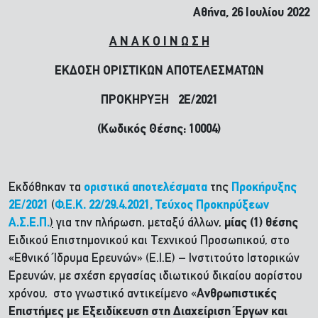
Αθήνα, 26 Ιουλίου 2022
Α Ν Α Κ Ο Ι Ν Ω Σ Η
ΕΚΔΟΣΗ ΟΡΙΣΤΙΚΩΝ ΑΠΟΤΕΛΕΣΜΑΤΩΝ
ΠΡΟΚΗΡΥΞΗ 2Ε/2021
(Κωδικός Θέσης: 10004)
Εκδόθηκαν τα
οριστικά αποτελέσματα
της
Προκήρυξης
2E/2021
(
Φ.Ε.Κ. 22/29.4.2021, Τεύχος Προκηρύξεων
Α.Σ.Ε.Π.
)
για την πλήρωση, μεταξύ άλλων,
μίας (1) θέσης
Ειδικού Επιστημονικού και Τεχνικού Προσωπικού, στο
«Εθνικό Ίδρυμα Ερευνών» (Ε.Ι.Ε) – Ινστιτούτο Ιστορικών
Ερευνών, με σχέση εργασίας ιδιωτικού δικαίου αορίστου
χρόνου, στο γνωστικό αντικείμενο «
Ανθρωπιστικές
Επιστήμες με Εξειδίκευση στη Διαχείριση Έργων και