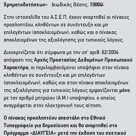
Χρηματοδοτήσεων
»
(
κωδικός Θέσης:
10004
).
Στην ιστοσελίδα του Α.Σ.Ε.Π. έχουν αναρτηθεί οι πίνακες
προσληπτέου, κληθέντων σε συνέντευξη και μη
επιλεγέντων (αποκλειομένων), καθώς και ο πίνακας
αποκλειομένων της αξιολόγησης για τυπικούς λόγους.
Διευκρινίζεται ότι σύμφωνα με την υπ' αριθ. 62/2004
απόφαση της
Αρχής Προστασίας Δεδομένων Προσωπικού
Χαρακτήρα,
οι περιλαμβανόμενοι υποψήφιοι στον πίνακα
κληθέντων σε συνέντευξη και μη επιλεγέντων
(αποκλειομένων), καθώς και στον πίνακα αποκλειομένων
της αξιολόγησης για τυπικούς λόγους εμφανίζονται
μόνο
με τον αριθμό μητρώου (Α.Μ.) υποψηφίου, ο οποίος
αναγράφεται στην ηλεκτρονική τους αίτηση.
Ο πίνακας προσληπτέου απεστάλη στο Εθνικό
Τυπογραφείο για δημοσίευση και θα αναρτηθεί στο
Πρόγραμμα «ΔΙΑΥΓΕΙΑ» μετά την έκδοση του σχετικού