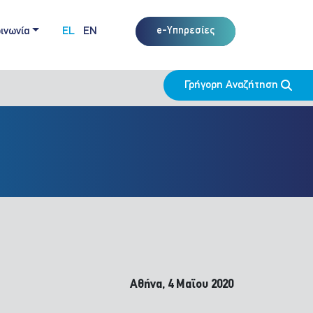
ινωνία
EL
EN
e-Υπηρεσίες
Γρήγορη Αναζήτηση
Αθήνα, 4 Μαϊου 2020