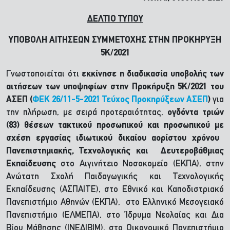
ΔΕΛΤΙΟ ΤΥΠΟΥ
ΥΠΟΒΟΛΗ ΑΙΤΗΣΕΩΝ ΣΥΜΜΕΤΟΧΗΣ ΣΤΗΝ ΠΡΟΚΗΡΥΞΗ
5Κ/2021
Γνωστοποιείται ότι
εκκίνησε η διαδικασία υποβολής των
αιτήσεων των υποψηφίων στην Προκήρυξη 5Κ/2021 του
ΑΣΕΠ (
ΦΕΚ 26/11-5-2021 Τεύχος Προκηρύξεων ΑΣΕΠ
)
για
την πλήρωση, με σειρά προτεραιότητας,
ογδόντα τριών
(83) θέσεων τακτικού προσωπικού και προσωπικού με
σχέση εργασίας ιδιωτικού δικαίου αορίστου χρόνου
Πανεπιστημιακής, Τεχνολογικής και Δευτεροβάθμιας
Εκπαίδευσης
στο Αιγινήτειο Νοσοκομείο (ΕΚΠΑ), στην
Ανώτατη Σχολή Παιδαγωγικής και Τεχνολογικής
Εκπαίδευσης (ΑΣΠΑΙΤΕ), στο Εθνικό και Καποδιστριακό
Πανεπιστήμιο Αθηνών (ΕΚΠΑ), στο Ελληνικό Μεσογειακό
Πανεπιστήμιο (ΕΛΜΕΠΑ), στο Ίδρυμα Νεολαίας και Δια
Βίου Μάθησης (ΙΝΕΔΙΒΙΜ), στο Οικονομικό Πανεπιστήμιο