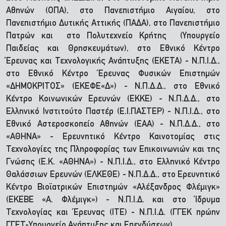
Αθηνών (ΟΠΑ), στο Πανεπιστήμιο Αιγαίου, στο
Πανεπιστήμιο Δυτικής Αττικής (ΠΑΔΑ), στο Πανεπιστήμιο
Πατρών και στο Πολυτεχνείο Κρήτης (Υπουργείο
Παιδείας και Θρησκευμάτων), στο Εθνικό Κέντρο
Έρευνας και Τεχνολογικής Ανάπτυξης (ΕΚΕΤΑ) - Ν.Π.Ι.Δ.,
στο Εθνικό Κέντρο Έρευνας Φυσικών Επιστημών
«ΔΗΜΟΚΡΙΤΟΣ» (ΕΚΕΦΕ«Δ») - Ν.Π.Δ.Δ., στο Εθνικό
Κέντρο Κοινωνικών Ερευνών (ΕΚΚΕ) - Ν.Π.Δ.Δ., στο
Ελληνικό Ινστιτούτο Παστέρ (Ε.Ι.ΠΑΣΤΕΡ) - Ν.Π.Ι.Δ., στο
Εθνικό Αστεροσκοπείο Αθηνών (ΕΑΑ) - Ν.Π.Δ.Δ., στο
«ΑΘΗΝΑ» - Ερευνητικό Κέντρο Καινοτομίας στις
Τεχνολογίες της Πληροφορίας των Επικοινωνιών και της
Γνώσης (Ε.Κ. «ΑΘΗΝΑ») - Ν.Π.Ι.Δ., στο Ελληνικό Κέντρο
Θαλάσσιων Ερευνών (ΕΛΚΕΘΕ) - Ν.Π.Δ.Δ., στο Ερευνητικό
Κέντρο Βιοϊατρικών Επιστημών «Αλέξανδρος Φλέμιγκ»
(ΕΚΕΒΕ «Α. Φλέμιγκ») - Ν.Π.Ι.Δ. και στο Ίδρυμα
Τεχνολογίας και Έρευνας (ΙΤΕ) - Ν.Π.Ι.Δ. (ΓΓΕΚ πρώην
ΓΓΕΤ-Υπουργείο Ανάπτυξης και Επενδύσεων).