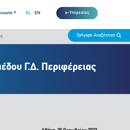
ινωνία
EL
EN
e-Υπηρεσίες
Γρήγορη Αναζήτηση
ας
έδου Γ.Δ. Περιφέρειας