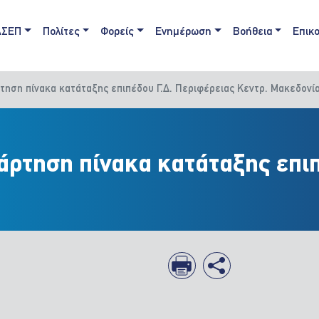
ain navigation
ΑΣΕΠ
Πολίτες
Φορείς
Ενημέρωση
Βοήθεια
Επικο
ρτηση πίνακα κατάταξης επιπέδου Γ.Δ. Περιφέρειας Κεντρ. Μακεδονί
άρτηση πίνακα κατάταξης επιπ