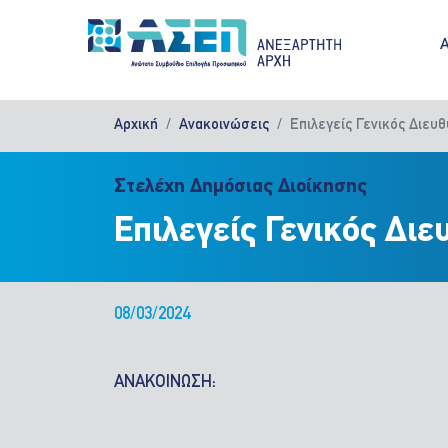
Παράκαμψη προς το κυρίως περιεχόμενο
M
Αρχική
Ανακοινώσεις
Επιλεγείς Γενικός Διε
Στελέχη Δημόσιας Διοίκησης
Επιλεγείς Γενικός Δι
08/03/2024
ΑΝΑΚΟΙΝΩΣΗ: