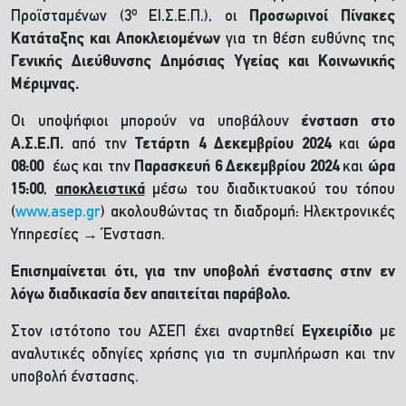
ο
Προϊσταμένων (3
ΕΙ.Σ.Ε.Π.), οι
Προσωρινοί Πίνακες
Κατάταξης και Αποκλειομένων
για τη θέση ευθύνης της
Γενικής Διεύθυνσης Δημόσιας Υγείας και Κοινωνικής
Μέριμνας.
Οι υποψήφιοι μπορούν να υποβάλουν
ένσταση στο
Α.Σ.Ε.Π.
από την
Τετάρτη 4 Δεκεμβρίου 2024
και
ώρα
08:00
έως και την
Παρασκευή 6 Δεκεμβρίου 2024
και
ώρα
15:00
,
αποκλειστικά
μέσω του διαδικτυακού του τόπου
(
www.asep.gr
) ακολουθώντας τη διαδρομή: Ηλεκτρονικές
Υπηρεσίες → Ένσταση.
Επισημαίνεται ότι, για την υποβολή ένστασης στην εν
λόγω διαδικασία δεν απαιτείται παράβολο.
Στον ιστότοπο του ΑΣΕΠ έχει αναρτηθεί
Εγχειρίδιο
με
αναλυτικές οδηγίες χρήσης για τη συμπλήρωση και την
υποβολή ένστασης.