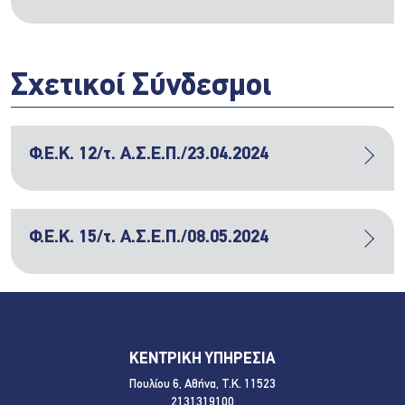
Σχετικοί Σύνδεσμοι
Φ.Ε.Κ. 12/τ. Α.Σ.Ε.Π./23.04.2024
Φ.Ε.Κ. 15/τ. Α.Σ.Ε.Π./08.05.2024
ΚΕΝΤΡΙΚΗ ΥΠΗΡΕΣΙΑ
Πουλίου 6, Αθήνα, Τ.Κ. 11523
2131319100