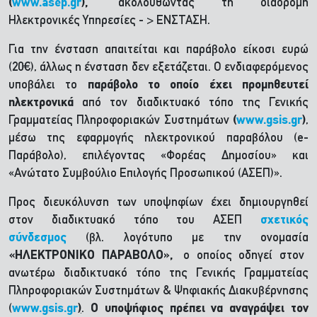
(
www.asep.gr
),
ακολουθώντας τη διαδρομή
Ηλεκτρονικές Υπηρεσίες - > ΕΝΣΤΑΣΗ.
Για την ένσταση απαιτείται και παράβολο είκοσι ευρώ
(20€), άλλως η ένσταση δεν εξετάζεται. Ο ενδιαφερόμενος
υποβάλει το
παράβολο το οποίο έχει προμηθευτεί
ηλεκτρονικά
από τον διαδικτυακό τόπο της Γενικής
Γραμματείας Πληροφοριακών Συστημάτων
(
www.gsis.gr
)
,
μέσω της εφαρμογής ηλεκτρονικού παραβόλου (e-
Παράβολο), επιλέγοντας «Φορέας Δημοσίου» και
«Ανώτατο Συμβούλιο Επιλογής Προσωπικού (ΑΣΕΠ)».
Προς διευκόλυνση των υποψηφίων έχει δημιουργηθεί
στον διαδικτυακό τόπο του ΑΣΕΠ
σχετικός
σύνδεσμος
(βλ. λογότυπο με την ονομασία
«ΗΛΕΚΤΡΟΝΙΚΟ ΠΑΡΑΒΟΛΟ»,
ο οποίος οδηγεί στον
ανωτέρω διαδικτυακό τόπο της Γενικής Γραμματείας
Πληροφοριακών Συστημάτων & Ψηφιακής Διακυβέρνησης
(
www.gsis.gr
)
.
Ο υποψήφιος πρέπει να αναγράψει τον