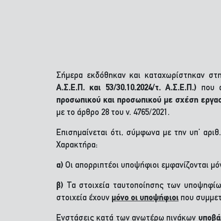
Σήμερα εκδόθηκαν και καταχωρίστηκαν στ
Α.Σ.Ε.Π. και 53/30.10.2024/τ. Α.Σ.Ε.Π.)
που α
προσωπικού και προσωπικού με σχέση εργασ
με το άρθρο 28 του ν. 4765/2021.
Επισημαίνεται ότι, σύμφωνα με την υπ’ αρι
Χαρακτήρα:
α)
Οι απορριπτέοι υποψήφιοι εμφανίζονται μόν
β)
Τα στοιχεία ταυτοποίησης των υποψηφίων
στοιχεία έχουν
μόνο οι υποψήφιοι
που συμμετ
Ενστάσεις κατά των ανωτέρω πινάκων
υποβά