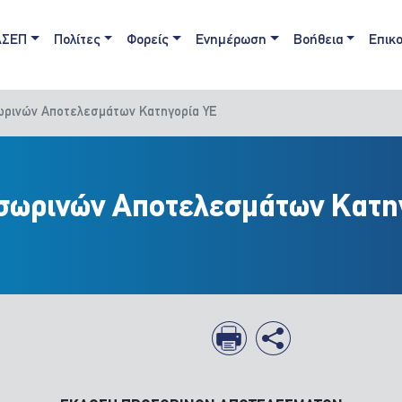
ain navigation
ΑΣΕΠ
Πολίτες
Φορείς
Ενημέρωση
Βοήθεια
Επικο
ωρινών Αποτελεσμάτων Κατηγορία ΥΕ
οσωρινών Αποτελεσμάτων Κατη