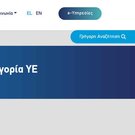
ινωνία
EL
EN
e-Υπηρεσίες
Γρήγορη Αναζήτηση
γορία ΥΕ