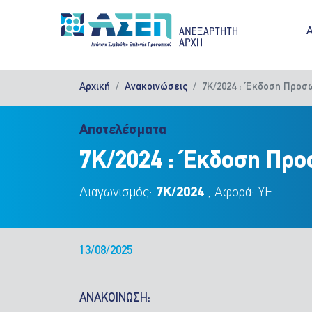
Παράκαμψη προς το κυρίως περιεχόμενο
M
Αρχική
Ανακοινώσεις
7Κ/2024 : Έκδοση Προσ
Αποτελέσματα
7Κ/2024 : Έκδοση Πρ
Διαγωνισμός:
7Κ/2024
, Αφορά: ΥΕ
13/08/2025
ΑΝΑΚΟΙΝΩΣΗ: