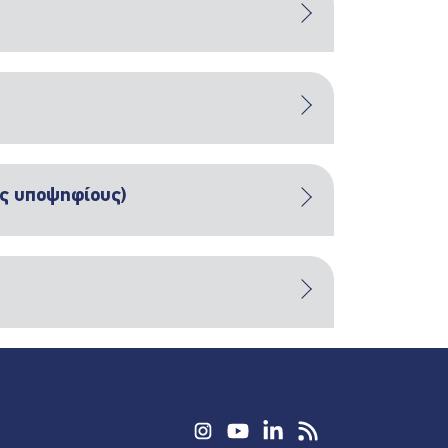
ες υποψηφίους)