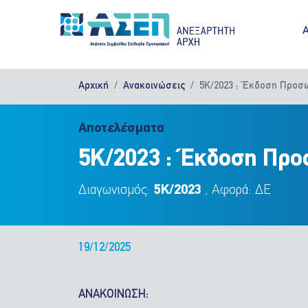
Παράκαμψη προς το κυρίως περιεχόμενο
M
Αρχική
Ανακοινώσεις
5Κ/2023 : Έκδοση Προσ
Αποτελέσματα
5Κ/2023 : Έκδοση Προ
Διαγωνισμός:
5Κ/2023
, Αφορά: ΔΕ
19/12/2025
ΑΝΑΚΟΙΝΩΣΗ: