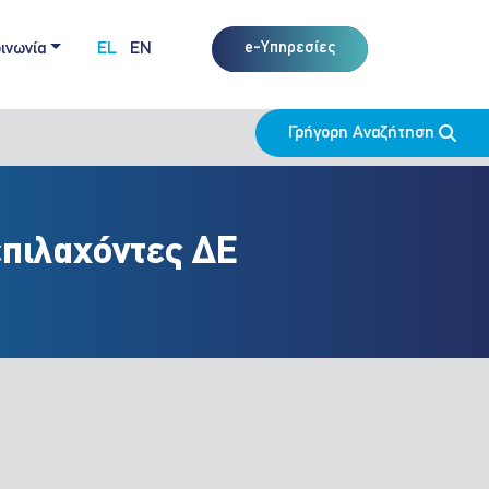
ινωνία
EL
EN
e-Υπηρεσίες
Γρήγορη Αναζήτηση
επιλαχόντες ΔΕ