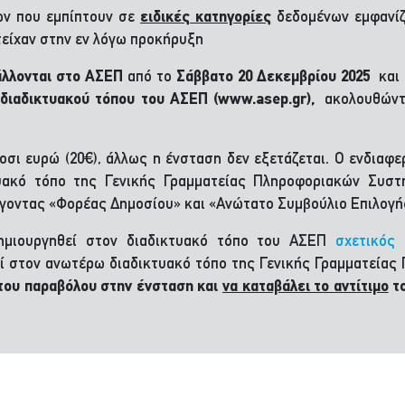
ων που εμπίπτουν σε
ειδικές κατηγορίες
δεδομένων εμφανίζ
είχαν στην εν λόγω προκήρυξη
λλονται στο ΑΣΕΠ
από το
Σάββατο 20 Δεκεμβρίου 2025
και
 διαδικτυακού τόπου του ΑΣΕΠ (www.asep.gr),
ακολουθώντ
κοσι ευρώ (20€), άλλως η ένσταση δεν εξετάζεται. Ο ενδιαφ
υακό τόπο της Γενικής Γραμματείας Πληροφοριακών Συσ
έγοντας «Φορέας Δημοσίου» και «Ανώτατο Συμβούλιο Επιλογ
ημιουργηθεί στον διαδικτυακό τόπο του ΑΣΕΠ
σχετικός
 στον ανωτέρω διαδικτυακό τόπο της Γενικής Γραμματείας
 του παραβόλου στην ένσταση και
να καταβάλει το αντίτιμο
το