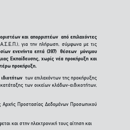
ιοριστέων και απορριπτέων από επιλαχόντες
τ.Α.Σ.Ε.Π.), για την πλήρωση, σύμφωνα με τις
οσίων ενενήντα επτά (397) θέσεων μόνιμου
μιας Εκπαίδευσης, χωρίς νέα προκήρυξη και
ωτέρω προκήρυξη.
ι ιδιοτήτων
των επιλαχόντων της προκήρυξης
ς κατάταξης των οικείων κλάδων-ειδικοτήτων,
 της Αρχής Προστασίας Δεδομένων Προσωπικού
εται και στην ηλεκτρονική τους αίτηση και