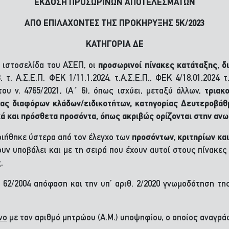
ΕΚΔΟΣΗ ΠΡΟΣΩΡΙΝΩΝ ΑΠΟΤΕΛΕΣΜΑΤΩΝ
ΑΠΟ ΕΠΙΛΑΧΟΝΤΕΣ ΤΗΣ ΠΡΟΚΗΡΥΞΗΣ 5Κ/2023
ΚΑΤΗΓΟΡΙΑ ΔΕ
 ιστοσελίδα του ΑΣΕΠ, οι
προσωρινοί πίνακες κατάταξης, δ
 τ. Α.Σ.Ε.Π. ΦΕΚ 1/11.1.2024, τ.Α.Σ.Ε.Π., ΦΕΚ 4/18.01.2024 
ου ν. 4765/2021, (Α΄ 6), όπως ισχύει, μεταξύ άλλων,
τριακ
ας διαφόρων κλάδων/ειδικοτήτων, κατηγορίας Δευτεροβάθ
ικά και πρόσθετα προσόντα, όπως ακριβώς ορίζονται στην αν
ιήθηκε ύστερα από τον έλεγχο των
προσόντων, κριτηρίων κα
χουν υποβάλει και με τη σειρά που έχουν αυτοί στους πίνακε
.
θ. 62/2004 απόφαση και την υπ’ αριθ. 2/2020 γνωμοδότηση
νο
με τον αριθμό μητρώου (Α.Μ.) υποψηφίου, ο οποίος αναγράφ