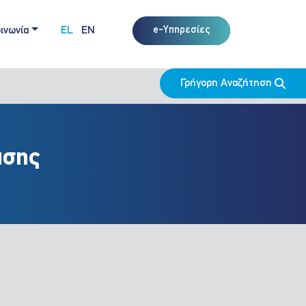
ινωνία
EL
EN
e-Υπηρεσίες
Γρήγορη Αναζήτηση
ασης