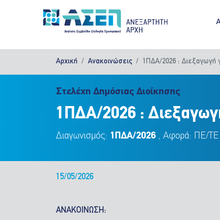
Παράκαμψη προς το κυρίως περιεχόμενο
M
Αρχική
Ανακοινώσεις
1ΠΔΑ/2026 : Διεξαγωγή 
Στελέχη Δημόσιας Διοίκησης
1ΠΔΑ/2026 : Διεξαγωγ
Διαγωνισμός:
1ΠΔΑ/2026
, Αφορά: ΠΕ/ΤΕ
15/05/2026
ΑΝΑΚΟΙΝΩΣΗ: