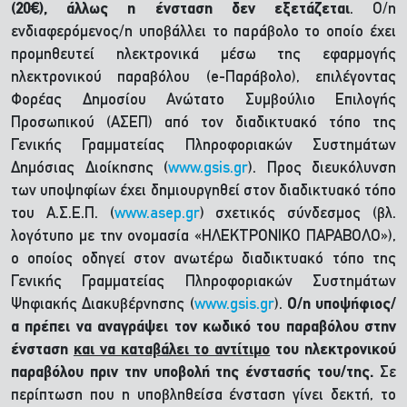
(20€), άλλως η ένσταση δεν εξετάζεται
. Ο/η
ενδιαφερόμενος/η υποβάλλει το παράβολο το οποίο έχει
προμηθευτεί ηλεκτρονικά μέσω της εφαρμογής
ηλεκτρονικού παραβόλου (e-Παράβολο), επιλέγοντας
Φορέας Δημοσίου Ανώτατο Συμβούλιο Επιλογής
Προσωπικού (ΑΣΕΠ) από τον διαδικτυακό τόπο της
Γενικής Γραμματείας Πληροφοριακών Συστημάτων
Δημόσιας Διοίκησης (
www.gsis.gr
). Προς διευκόλυνση
των υποψηφίων έχει δημιουργηθεί στον διαδικτυακό τόπο
του Α.Σ.Ε.Π. (
www.asep.gr
) σχετικός σύνδεσμος (βλ.
λογότυπο με την ονομασία «ΗΛΕΚΤΡΟΝΙΚΟ ΠΑΡΑΒΟΛΟ»),
ο οποίος οδηγεί στον ανωτέρω διαδικτυακό τόπο της
Γενικής Γραμματείας Πληροφοριακών Συστημάτων
Ψηφιακής Διακυβέρνησης (
www.gsis.gr
).
Ο/η υποψήφιος/
α πρέπει να αναγράψει τον κωδικό του παραβόλου στην
ένσταση
και να καταβάλει το αντίτιμο
του ηλεκτρονικού
παραβόλου πριν την υποβολή της ένστασής του/της.
Σε
περίπτωση που η υποβληθείσα ένσταση γίνει δεκτή, το