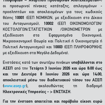
Υποψηφίων – Ανάρτηση Προσωρινών Αποτελεσμάτων»
)
οι προσωρινοί πίνακες κατάταξης, επιλεγομένων -
προσληπτέων και αποκλειομένων για τους κωδικούς
θέσης
10001
(ΕΕΠ ΝΟΜΙΚΩΝ, με εξειδίκευση στο Δίκαιο
του Ανταγωνισμού),
10002
(ΕΕΠ ΟΙΚΟΝΟΜΟΛΟΓΩΝ/
ΚΟΣΤΟΛΟΓΩΝ/ΣΤΑΤΙΣΤΙΚΩΝ /ΟΙΚΟΝΟΜΕΤΡΩΝ με
εξειδίκευση στα Εφαρμοσμένα Οικονομικά,
Μικροοικονομική Θεωρία και Πολιτική ή Οικονομετρία ή
Πολιτική Ανταγωνισμού) και
10003
(ΕΕΠ ΠΛΗΡΟΦΟΡΙΚΗΣ
με εξειδίκευση στα Μεγάλα Δεδομένα).
Ενστάσεις κατά των ανωτέρω πινάκων
υποβάλλονται στο
ΑΣΕΠ
από την
Τετάρτη 3 Ιουνίου
2026 και ώρα 8:00 έως
και την Δευτέρα 8 Ιουνίου 2026 και ώρα 14:00,
αποκλειστικά μέσω του διαδικτυακού τόπου του ΑΣΕΠ
(
www.asep.gr
),
ακολουθώντας τη διαδρομή
Ηλεκτρονικές Υπηρεσίες - > ΕΝΣΤΑΣΗ
.
Για την ένσταση απαιτείται και παράβολο είκοσι ευρώ