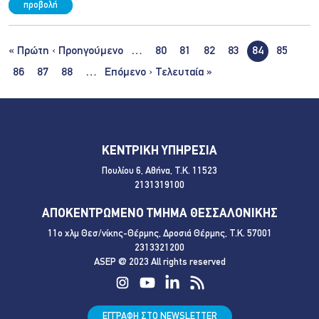
προβολή
Σελιδοποίηση
First page
Προηγούμενη σελίδα
« Πρώτη
‹ Προηγούμενο
…
80
81
82
83
84
85
Next page
Last page
86
87
88
…
Επόμενο ›
Τελευταία »
ΚΕΝΤΡΙΚΗ ΥΠΗΡΕΣΙΑ
Πουλίου 6, Αθήνα, Τ.Κ. 11523
2131319100
ΑΠΟΚΕΝΤΡΩΜΕΝΟ ΤΜΗΜΑ ΘΕΣΣΑΛΟΝΙΚΗΣ
11ο χλμ Θεσ/νίκης-Θέρμης, Δροσιά Θέρμης, Τ.Κ. 57001
2313321200
ASEP @ 2023 All rights reserved
ΕΓΓΡΑΦΗ ΣΤΟ NEWSLETTER